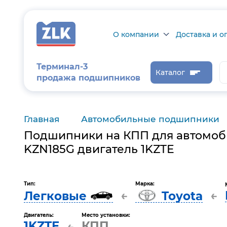
О компании
Доставка и о
О компании
Доставка и оп
Терминал-3
Каталог
продажа подшипников
Сертификаты на
Возврат товар
продукцию
Проверить ста
заказа
Главная
Автомобильные подшипники
Новости
Подшипники на КПП для автомоби
Контроль и
диагностика
KZN185G двигатель 1KZTE
Отзывы
Тип:
Марка:
←
←
Легковые
Toyota
Статьи
Каталог производителя
Двигатель:
Место установки:
1KZTE
КПП
←