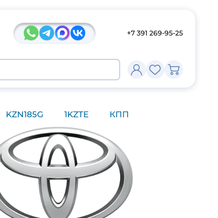
+7 391 269-95-25
KZN185G
1KZTE
КПП