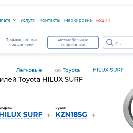
плата
Услуги
Контакты
Маркировка
Акции
лата
Промышленные
Автомобильные
подшипники
подшипники
а
тус
HILUX SURF
Легковые
Toyota
лей Toyota HILUX SURF
Модель:
Кузов:
HILUX SURF
KZN185G
←
←