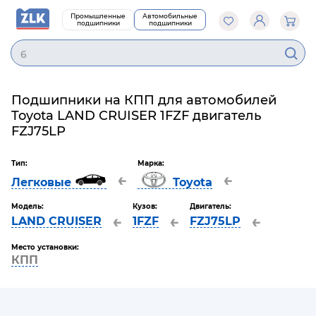
Промышленные
Автомобильные
подшипники
подшипники
Подшипники на КПП для автомобилей
Toyota LAND CRUISER 1FZF двигатель
FZJ75LP
Тип:
Марка:
←
←
Легковые
Toyota
Модель:
Кузов:
Двигатель:
←
←
←
LAND CRUISER
1FZF
FZJ75LP
Место установки:
КПП