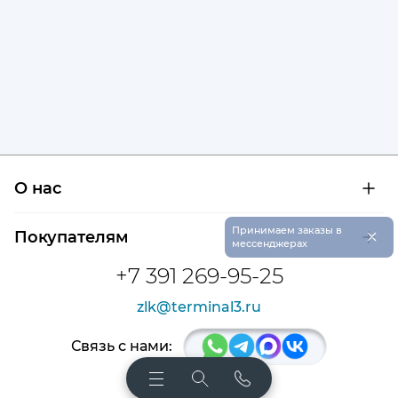
О нас
О компании
×
Принимаем заказы в
Покупателям
Сертификаты на продукцию
мессенджерах
Контроль и диагностика
Доставка и оплата
+7 391 269-95-25
Контакты
Расшифровка маркировки подшипников
Новости
zlk@terminal3.ru
Возврат товара
Отзывы
Распродажа
Связь с нами: