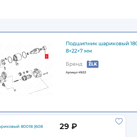
Подшипник шариковый 180
8×22×7 мм
Бренд
Артикул
41653
29 ₽
риковый 80018 (608