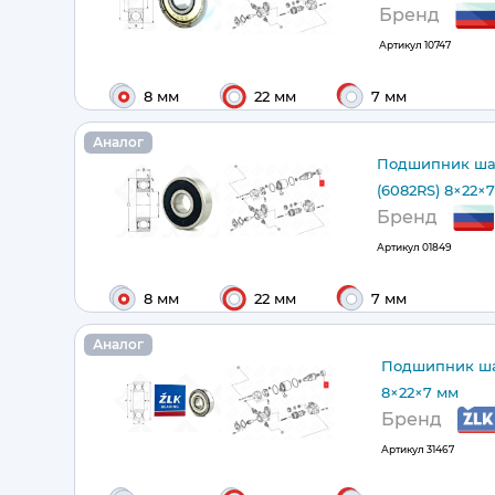
Бренд
Артикул
10747
8 мм
22 мм
7 мм
Аналог
Подшипник ша
(6082RS) 8×22×
Бренд
Артикул
01849
8 мм
22 мм
7 мм
Аналог
Подшипник ша
8×22×7 мм
Бренд
Артикул
31467