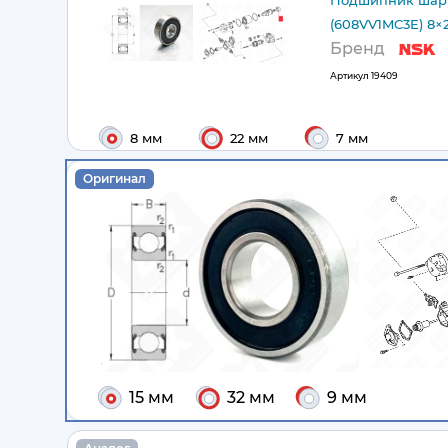
Подшипник шари
(608VV1MC3E) 8×
Бренд
Артикул
19409
8 мм
22 мм
7 мм
Оригинал
15 мм
32 мм
9 мм