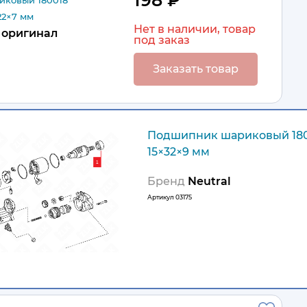
198 ₽
ковый 180018
22×7 мм
Нет в наличии, товар
оригинал
под заказ
Заказать товар
Подшипник шариковый 180
15×32×9 мм
Бренд
Neutral
Артикул
03175