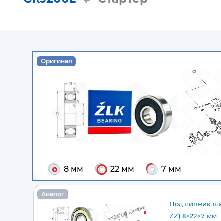
Оригинал
8 мм
22 мм
7 мм
Аналог
Подшипник ша
ZZ) 8×22×7 мм