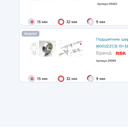
Артикул
09260
15 мм
32 мм
9 мм
Аналог
Подшипник шар
(6002ZZC3) 15×3
Бренд
Артикул
29989
15 мм
32 мм
9 мм