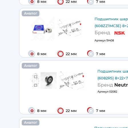
8 мм
22 мм
7 мм
Аналог
Подшипник шар
(608ZZ1MC3E) 8×
Бренд
Артикул
19408
8 мм
22 мм
7 мм
Аналог
Подшипник ша
(6082RS) 8×22×
Бренд
Neutr
Артикул
02082
8 мм
22 мм
7 мм
Аналог