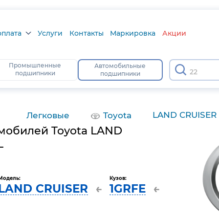
оплата
Услуги
Контакты
Маркировка
Акции
плата
Промышленные
Автомобильные
18
подшипники
подшипники
ра
атус
LAND CRUISER
Легковые
Toyota
мобилей Toyota LAND
L
Модель:
Кузов:
LAND CRUISER
1GRFE
←
←