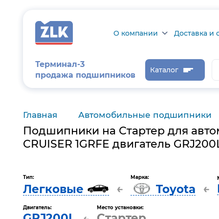
О компании
Доставка и 
О компании
Доставка и о
Терминал-3
Каталог
продажа подшипников
Сертификаты на
Возврат това
продукцию
Проверить ст
заказа
Главная
Автомобильные подшипники
Новости
Подшипники на Стартер для авто
Контроль и
диагностика
CRUISER 1GRFE двигатель GRJ200
Отзывы
Тип:
Марка:
←
←
Легковые
Toyota
Статьи
Каталог производителя
Двигатель:
Место установки:
GRJ200L
Стартер
←