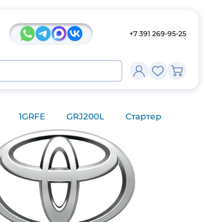
+7 391 269-95-25
1GRFE
GRJ200L
Стартер