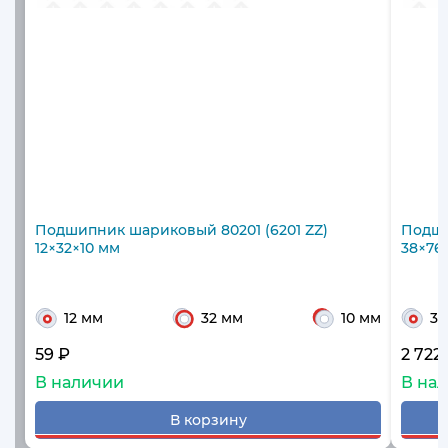
Подшипник шариковый 80201 (6201 ZZ)
Подши
12×32×10 мм
38×76.
12 мм
32 мм
10 мм
38
59 ₽
2 722
В наличии
В на
В корзину