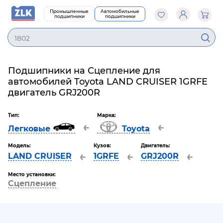
Промышленные
Автомобильные
подшипники
подшипники
18020
Подшипники на Сцепление для
автомобилей Toyota LAND CRUISER 1GRFE
двигатель GRJ200R
Тип:
Марка:
←
←
Легковые
Toyota
Модель:
Кузов:
Двигатель:
←
←
←
LAND CRUISER
1GRFE
GRJ200R
Место установки:
Сцепление