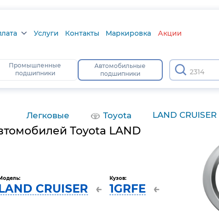
плата
Услуги
Контакты
Маркировка
Акции
лата
Промышленные
Автомобильные
2314
подшипники
подшипники
а
тус
LAND CRUISER
Легковые
Toyota
втомобилей Toyota LAND
Модель:
Кузов:
LAND CRUISER
1GRFE
←
←