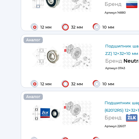
Бренд
Артикул
14880
12 мм
32 мм
10 мм
Аналог
Подшипник шар
ZZ) 12×32×10 мм
Бренд
Neutr
Артикул
01143
12 мм
32 мм
10 мм
Аналог
Подшипник шар
(62012RS) 12×32×
Бренд
Артикул
22607