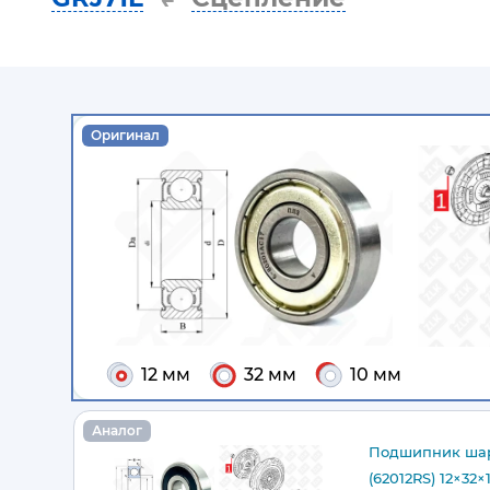
Оригинал
12 мм
32 мм
10 мм
Аналог
Подшипник шар
(62012RS) 12×32×