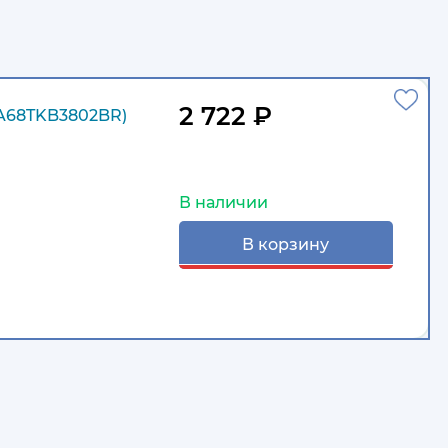
2 722 ₽
A68TKB3802BR)
В наличии
В корзину