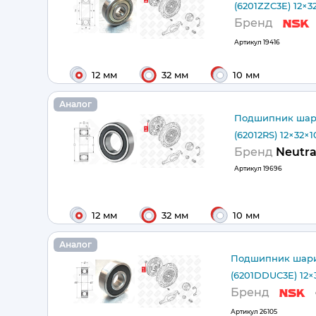
(6201ZZC3E) 12×3
Бренд
Артикул
19416
12 мм
32 мм
10 мм
Аналог
Подшипник шар
(62012RS) 12×32×
Бренд
Neutra
Артикул
19696
12 мм
32 мм
10 мм
Аналог
Подшипник шари
(6201DDUC3E) 12×
Бренд
Артикул
26105