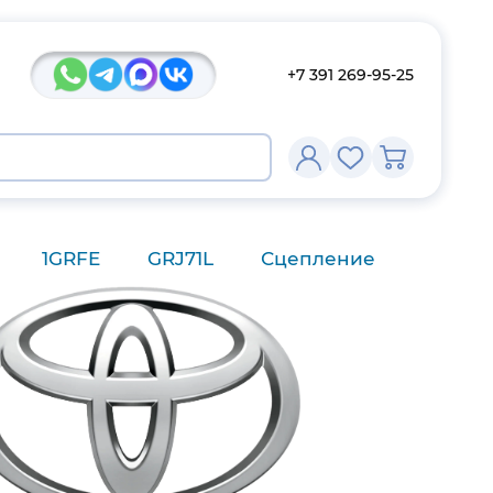
+7 391 269-95-25
1GRFE
GRJ71L
Сцепление