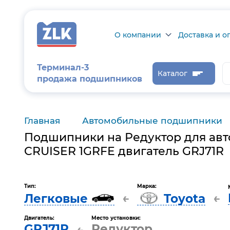
О компании
Доставка и о
О компании
Доставка и оп
Терминал-3
Каталог
продажа подшипников
Сертификаты на
Возврат товар
продукцию
Проверить ста
заказа
Главная
Автомобильные подшипники
Новости
Подшипники на Редуктор для авт
Контроль и
диагностика
CRUISER 1GRFE двигатель GRJ71R
Отзывы
Тип:
Марка:
←
←
Легковые
Toyota
Статьи
Каталог производителя
Двигатель:
Место установки:
GRJ71R
Редуктор
←