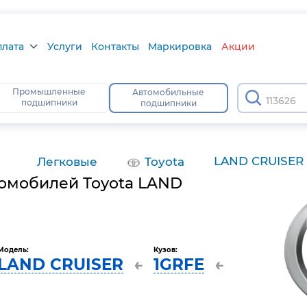
плата
Услуги
Контакты
Маркировка
Акции
лата
Промышленные
Автомобильные
113626
подшипники
подшипники
а
тус
LAND CRUISER
Легковые
Toyota
омобилей Toyota LAND
Модель:
Кузов:
LAND CRUISER
1GRFE
←
←