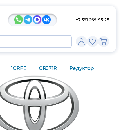
+7 391 269-95-25
1GRFE
GRJ71R
Редуктор