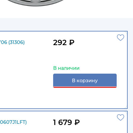
292 ₽
6 (31306)
В наличии
В корзину
1 679 ₽
0607J1LFT)