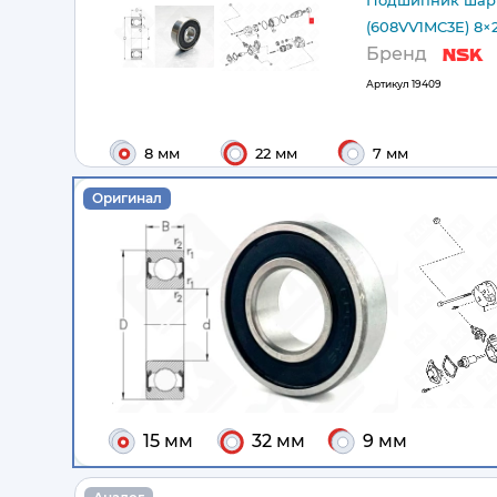
Подшипник шари
(608VV1MC3E) 8×
Бренд
Артикул
19409
8 мм
22 мм
7 мм
Оригинал
15 мм
32 мм
9 мм