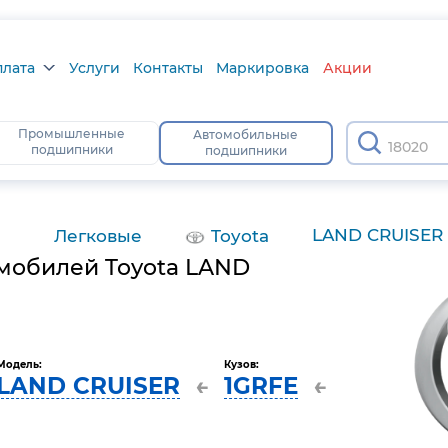
плата
Услуги
Контакты
Маркировка
Акции
лата
Промышленные
Автомобильные
180203
подшипники
подшипники
а
тус
LAND CRUISER
Легковые
Toyota
мобилей Toyota LAND
Модель:
Кузов:
LAND CRUISER
1GRFE
←
←