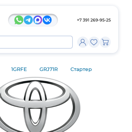
+7 391 269-95-25
1GRFE
GRJ71R
Стартер