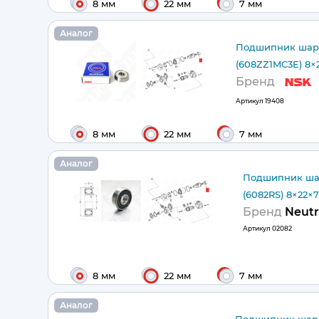
8 мм
22 мм
7 мм
Аналог
Подшипник шар
(608ZZ1MC3E) 8×
Бренд
Артикул
19408
8 мм
22 мм
7 мм
Аналог
Подшипник ша
(6082RS) 8×22×
Бренд
Neutr
Артикул
02082
8 мм
22 мм
7 мм
Аналог