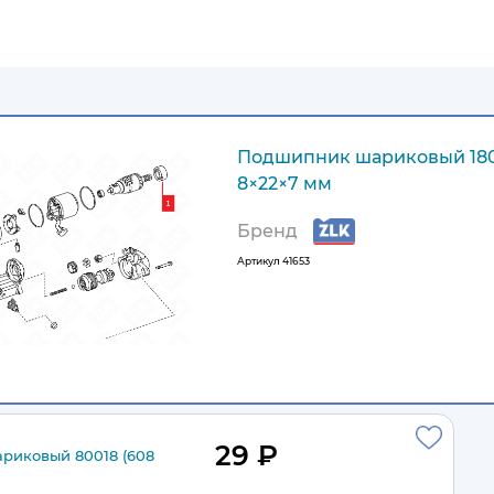
Подшипник шариковый 180
8×22×7 мм
Бренд
Артикул
41653
29 ₽
риковый 80018 (608