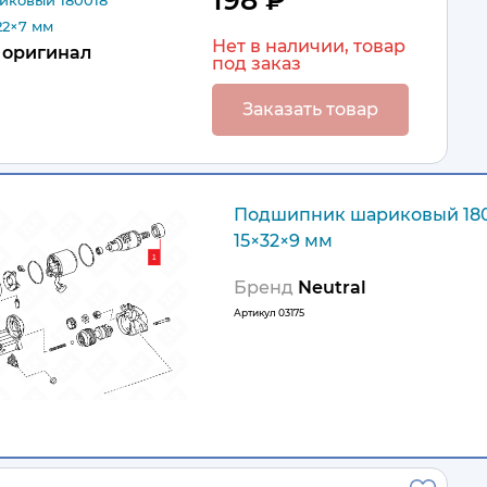
198 ₽
ковый 180018
22×7 мм
Нет в наличии, товар
оригинал
под заказ
Заказать товар
Подшипник шариковый 180
15×32×9 мм
Бренд
Neutral
Артикул
03175