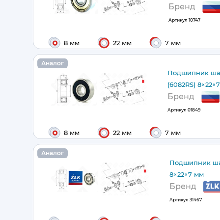
Бренд
Артикул
10747
8 мм
22 мм
7 мм
Аналог
Подшипник ша
(6082RS) 8×22×
Бренд
Артикул
01849
8 мм
22 мм
7 мм
Аналог
Подшипник ша
8×22×7 мм
Бренд
Артикул
31467