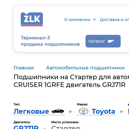
О компании
Доставка и о
О компании
Доставка и оп
Терминал-3
Каталог
продажа подшипников
Сертификаты на
Возврат товар
продукцию
Проверить ста
заказа
Главная
Автомобильные подшипники
Новости
Подшипники на Стартер для авто
Контроль и
диагностика
CRUISER 1GRFE двигатель GRJ71R
Отзывы
Тип:
Марка:
←
←
Легковые
Toyota
Статьи
Каталог производителя
Двигатель:
Место установки:
GRJ71R
Стартер
←