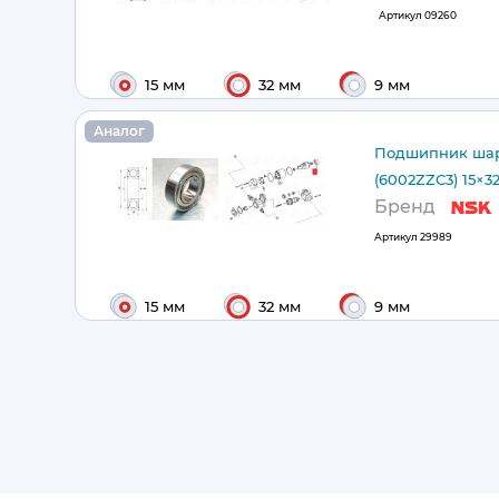
Артикул
09260
15 мм
32 мм
9 мм
Аналог
Подшипник шар
(6002ZZC3) 15×3
Бренд
Артикул
29989
15 мм
32 мм
9 мм