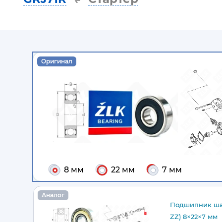
Оригинал
8 мм
22 мм
7 мм
Аналог
Подшипник ша
ZZ) 8×22×7 мм