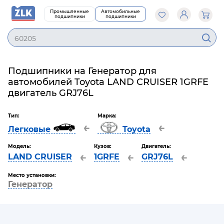
Промышленные
Автомобильные
подшипники
подшипники
60205
Подшипники на Генератор для
автомобилей Toyota LAND CRUISER 1GRFE
двигатель GRJ76L
Тип:
Марка:
←
←
Легковые
Toyota
Модель:
Кузов:
Двигатель:
←
←
←
LAND CRUISER
1GRFE
GRJ76L
Место установки:
Генератор