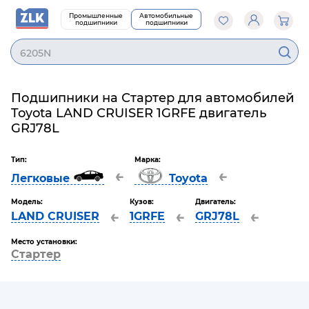
Промышленные
Автомобильные
подшипники
подшипники
6205N
Подшипники на Стартер для автомобилей
Toyota LAND CRUISER 1GRFE двигатель
GRJ78L
Тип:
Марка:
←
←
Легковые
Toyota
Модель:
Кузов:
Двигатель:
←
←
←
LAND CRUISER
1GRFE
GRJ78L
Место установки:
Стартер