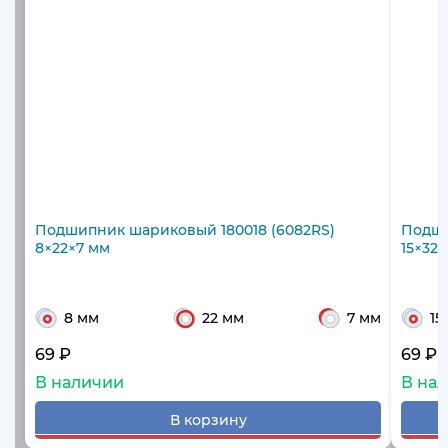
Подшипник шариковый 180018 (6082RS)
Подши
8×22×7 мм
15×32
8 мм
22 мм
7 мм
15
69 ₽
69 ₽
В наличии
В на
В корзину