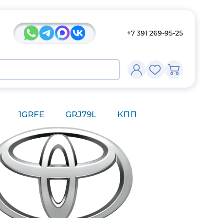
+7 391 269-95-25
1GRFE
GRJ79L
КПП