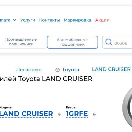
плата
Услуги
Контакты
Маркировка
Акции
лата
Промышленные
Автомобильные
80306
подшипники
подшипники
а
тус
LAND CRUISER
Легковые
Toyota
илей Toyota LAND CRUISER
Модель:
Кузов:
LAND CRUISER
1GRFE
←
←