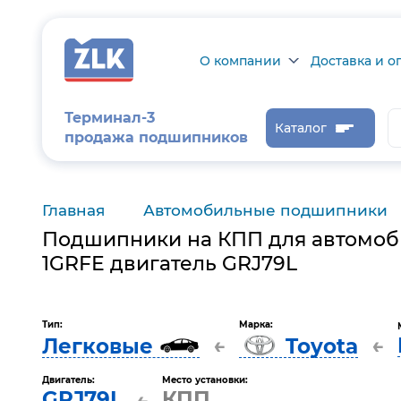
О компании
Доставка и о
О компании
Доставка и оп
Терминал-3
Каталог
продажа подшипников
Сертификаты на
Возврат товар
продукцию
Проверить ста
заказа
Главная
Автомобильные подшипники
Новости
Подшипники на КПП для автомоб
Контроль и
диагностика
1GRFE двигатель GRJ79L
Отзывы
Тип:
Марка:
←
←
Легковые
Toyota
Статьи
Каталог производителя
Двигатель:
Место установки:
GRJ79L
КПП
←