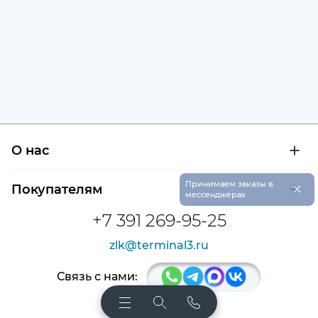
О нас
О компании
×
Принимаем заказы в
Покупателям
Сертификаты на продукцию
мессенджерах
Контроль и диагностика
Доставка и оплата
+7 391 269-95-25
Контакты
Расшифровка маркировки подшипников
Новости
zlk@terminal3.ru
Возврат товара
Отзывы
Распродажа
Связь с нами: