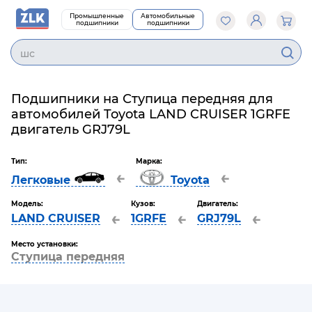
Промышленные
Автомобильные
подшипники
подшипники
Подшипники на Ступица передняя для
автомобилей Toyota LAND CRUISER 1GRFE
двигатель GRJ79L
Тип:
Марка:
←
←
Легковые
Toyota
Модель:
Кузов:
Двигатель:
←
←
←
LAND CRUISER
1GRFE
GRJ79L
Место установки:
Ступица передняя