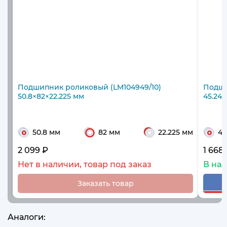
Подшипник роликовый (LM104949/10)
Подши
50.8×82×22.225 мм
45.242
50.8 мм
82 мм
22.225 мм
45
2 099 ₽
1 668
Нет в наличии, товар под заказ
В на
Заказать товар
Аналоги: