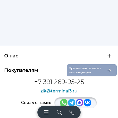
О нас
О компании
×
Принимаем заказы в
Покупателям
Сертификаты на продукцию
мессенджерах
Контроль и диагностика
Доставка и оплата
+7 391 269-95-25
Контакты
Расшифровка маркировки подшипников
Новости
zlk@terminal3.ru
Возврат товара
Отзывы
Распродажа
Связь с нами: