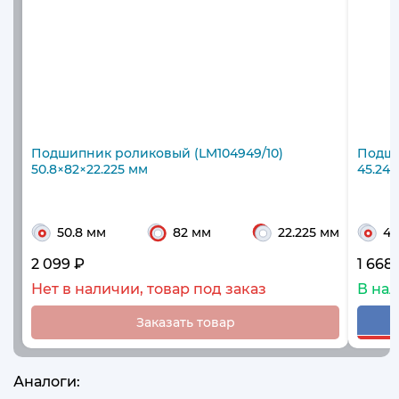
Подшипник роликовый (LM104949/10)
Подши
50.8×82×22.225 мм
45.242
50.8 мм
82 мм
22.225 мм
45
2 099 ₽
1 668
Нет в наличии, товар под заказ
В на
Заказать товар
Аналоги: