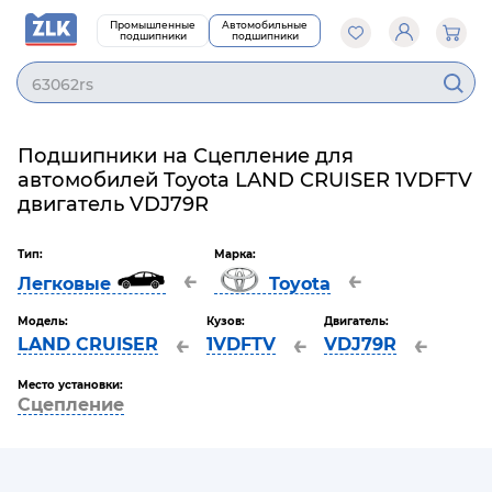
Промышленные
Автомобильные
подшипники
подшипники
63062rs
Подшипники на Сцепление для
автомобилей Toyota LAND CRUISER 1VDFTV
двигатель VDJ79R
Тип:
Марка:
←
←
Легковые
Toyota
Модель:
Кузов:
Двигатель:
←
←
←
LAND CRUISER
1VDFTV
VDJ79R
Место установки:
Сцепление