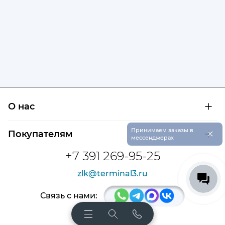
О нас
О компании
×
Принимаем заказы в
Покупателям
Сертификаты на продукцию
мессенджерах
Контроль и диагностика
Доставка и оплата
+7 391 269-95-25
Контакты
Расшифровка маркировки подшипников
Новости
zlk@terminal3.ru
Возврат товара
Отзывы
Распродажа
Связь с нами: