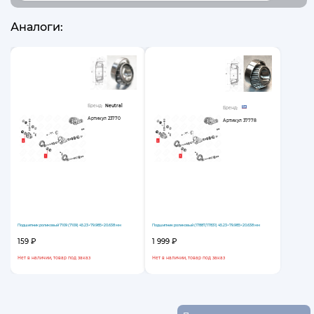
Аналоги:
Бренд:
Neutral
Бренд:
Артикул
23770
Артикул
37778
Подшипник роликовый 7109 (7109) 45.23×79.985×20.638 мм
Подшипник роликовый (17887/17831) 45.23×79.985×20.638 мм
159 ₽
1 999 ₽
Нет в наличии, товар под заказ
Нет в наличии, товар под заказ