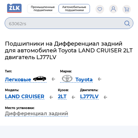
Промышленные
Автомобильные
подшипники
подшипники
63062r
Подшипники на Дифференциал задний
для автомобилей Toyota LAND CRUISER 2LT
двигатель LJ77LV
Тип:
Марка:
←
←
Легковые
Toyota
Модель:
Кузов:
Двигатель:
←
←
←
LAND CRUISER
2LT
LJ77LV
Место установки:
Дифференциал задний