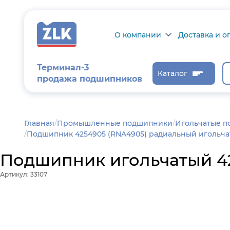
О компании
Доставка и о
О компании
Доставка и оп
Терминал-3
Каталог
продажа подшипников
Сертификаты на
Возврат товар
продукцию
Проверить ста
заказа
Новости
Главная
/
Промышленные подшипники
Игольчатые 
Подшипник 4254905 (RNA4905) радиальный игольчат
Контроль и
диагностика
Подшипник игольчатый 42
Отзывы
Артикул: 33107
Статьи
Каталог производителя