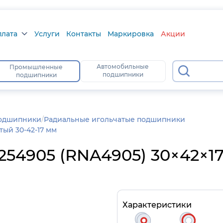
плата
Услуги
Контакты
Маркировка
Акции
лата
Автомобильные
Промышленные
90
подшипники
подшипники
а
тус
подшипники
/
Радиальные игольчатые подшипники
ый 30-42-17 мм
54905 (RNA4905) 30×42×17
Характеристики