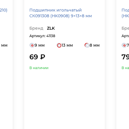
Подшипник игольчатый
Под
СК091308 (HK0908) 9×13×8 мм
(HK
Бренд
ZLK
Бр
Артикул: 41138
Арт
0 мм
9 мм
13 мм
8 мм
69 ₽
7
В наличии
В н