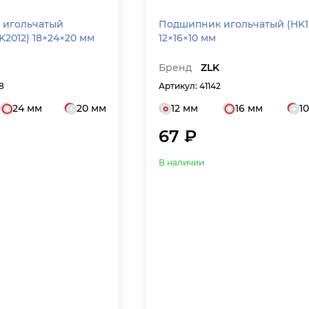
 игольчатый
Подшипник игольчатый (HK1210)
K2012) 18×24×20 мм
12×16×10 мм
Бренд
ZLK
8
Артикул: 41142
24 мм
20 мм
12 мм
16 мм
1
67 ₽
В наличии