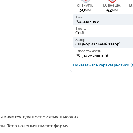
d, внутр.
D, внешн.
B
30
42
мм
мм
Тип
Радиальный
Бренд
Craft
Зазор
CN (нормальный зазор)
Класс точности
P0 (нормальный)
Показать все характеристики
меняется для восприятия высоких
ли. Тела качения имеют форму