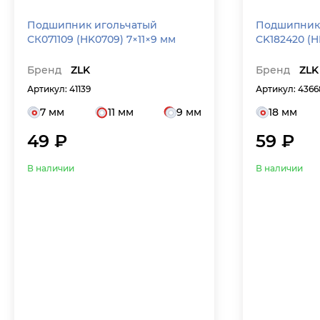
Подшипник игольчатый
Подшипник
СК071109 (HK0709) 7×11×9 мм
CK182420 (H
Бренд
ZLK
Бренд
ZLK
Артикул: 41139
Артикул: 4366
7 мм
11 мм
9 мм
18 мм
49 ₽
59 ₽
В наличии
В наличии