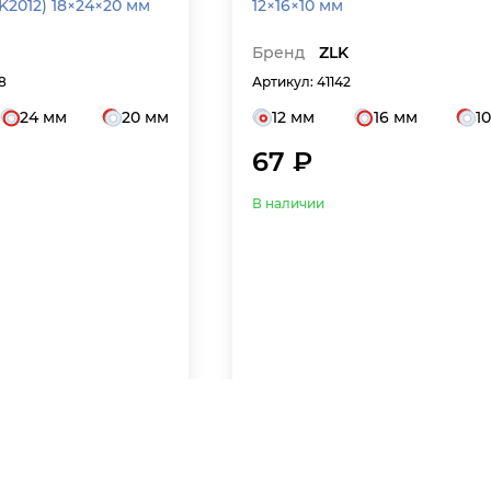
K2012) 18×24×20 мм
12×16×10 мм
Бренд
ZLK
8
Артикул: 41142
24 мм
20 мм
12 мм
16 мм
1
67 ₽
В наличии