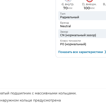
d, внутр.
D, внешн.
B
70
100
мм
мм
Тип
Радиальный
Бренд
Neutral
Зазор
CN (нормальный зазор)
Класс точности
P0 (нормальный)
Показать все характеристики
чатый подшипник с массивными кольцами.
 наружном кольце предусмотрена