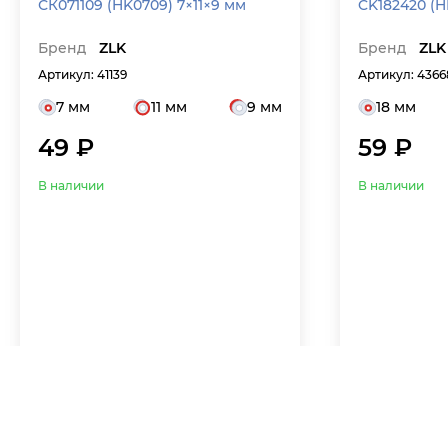
СК071109 (HK0709) 7×11×9 мм
CK182420 (H
Бренд
ZLK
Бренд
ZLK
Артикул: 41139
Артикул: 4366
7 мм
11 мм
9 мм
18 мм
49 ₽
59 ₽
В наличии
В наличии
Внутр. диаметр (мм) от
до