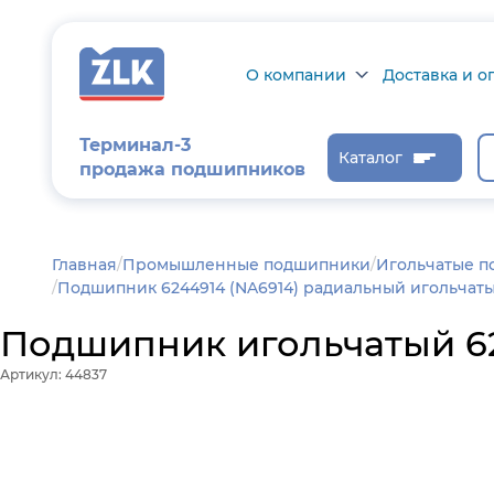
О компании
Доставка и о
О компании
Доставка и оп
Терминал-3
Каталог
продажа подшипников
Сертификаты на
Возврат товар
продукцию
Проверить ста
заказа
Новости
Главная
/
Промышленные подшипники
Игольчатые 
Подшипник 6244914 (NA6914) радиальный игольчаты
Контроль и
диагностика
Подшипник игольчатый 624
Отзывы
Артикул: 44837
Статьи
Каталог производителя