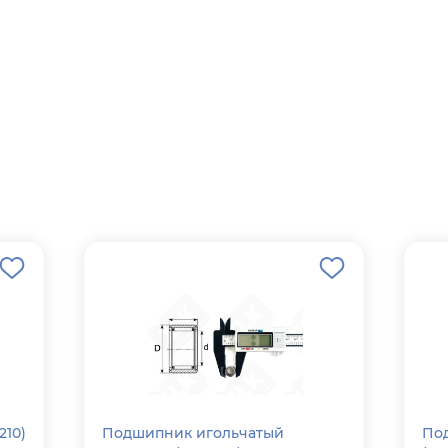
Подшипник игольчатый
Под