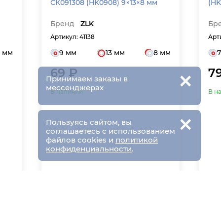
СК091308 (HK0908) 9×13×8 мм
(HK
Бренд
ZLK
Бр
Артикул: 41138
Арт
0 мм
9 мм
13 мм
8 мм
×
69 ₽
7
Принимаем заказы в
мессенджерах
В наличии
В н
×
Пользуясь сайтом, вы
соглашаетесь с использованием
файлов cookies и
политикой
конфиденциальности
.