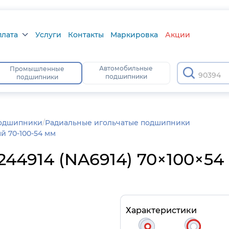
плата
Услуги
Контакты
Маркировка
Акции
лата
Автомобильные
Промышленные
903945
подшипники
подшипники
а
тус
подшипники
/
Радиальные игольчатые подшипники
й 70-100-54 мм
4914 (NA6914) 70×100×54 
Характеристики