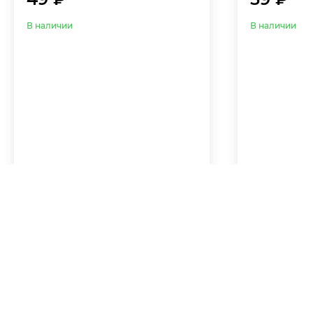
В наличии
В наличии
Внутр. диаметр (мм) от
до
Внеш. диаметр (мм) от
до
Ширина (мм) от
до