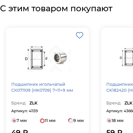
С этим товаром покупают
Подшипник игольчатый
Подшипник
СК071109 (HK0709) 7×11×9 мм
CK182420 (H
Бренд
ZLK
Бренд
ZLK
Артикул: 41139
Артикул: 4366
7 мм
11 мм
9 мм
18 мм
49 ₽
59 ₽