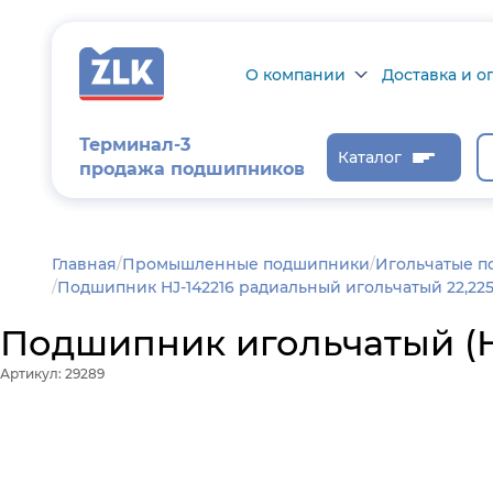
О компании
Доставка и о
О компании
Доставка и оп
Терминал-3
Каталог
продажа подшипников
Сертификаты на
Возврат товар
продукцию
Проверить ста
заказа
Новости
Главная
/
Промышленные подшипники
Игольчатые 
Подшипник HJ-142216 радиальный игольчатый 22,225-
Контроль и
диагностика
Подшипник игольчатый (HJ
Отзывы
Артикул: 29289
Статьи
Каталог производителя