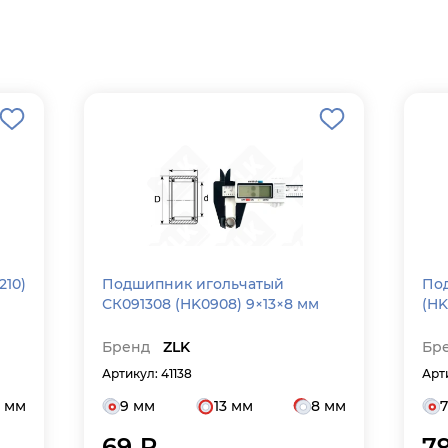
Подшипник игольчатый
Под
СК091308 (HK0908) 9×13×8 мм
(HK
Бренд
ZLK
Бр
Артикул: 41138
Арт
0 мм
9 мм
13 мм
8 мм
69 ₽
7