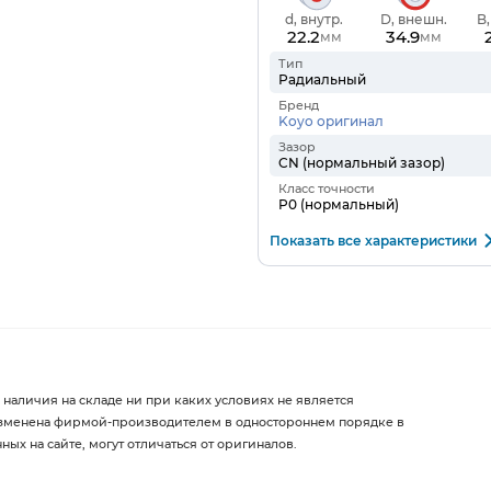
d, внутр.
D, внешн.
B
22.2
34.9
мм
мм
Тип
Радиальный
Бренд
Koyo оригинал
Зазор
CN (нормальный зазор)
Класс точности
P0 (нормальный)
Показать все характеристики
 наличия на складе ни при каких условиях не является
изменена фирмой-производителем в одностороннем порядке в
х на сайте, могут отличаться от оригиналов.