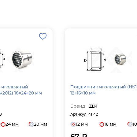
 игольчатый
Подшипник игольчатый (HK1210)
K2012) 18×24×20 мм
12×16×10 мм
Бренд
ZLK
8
Артикул: 41142
24 мм
20 мм
12 мм
16 мм
1
67 ₽