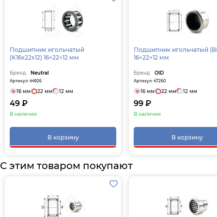
Подшипник игольчатый
Подшипник игольчатый (BK1612)
(K16x22x12) 16×22×12 мм
16×22×12 мм
Бренд
Neutral
Бренд
OID
Артикул: 44926
Артикул: 47260
16 мм
22 мм
12 мм
16 мм
22 мм
12 мм
49 ₽
99 ₽
В наличии
В наличии
В корзину
В корзину
С этим товаром покупают