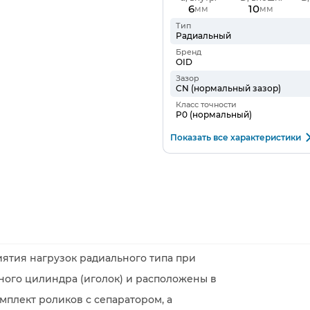
6
10
мм
мм
Тип
Радиальный
Бренд
OID
Зазор
CN (нормальный зазор)
Класс точности
P0 (нормальный)
Показать все характеристики
ятия нагрузок радиального типа при
ного цилиндра (иголок) и расположены в
мплект роликов с сепаратором, а