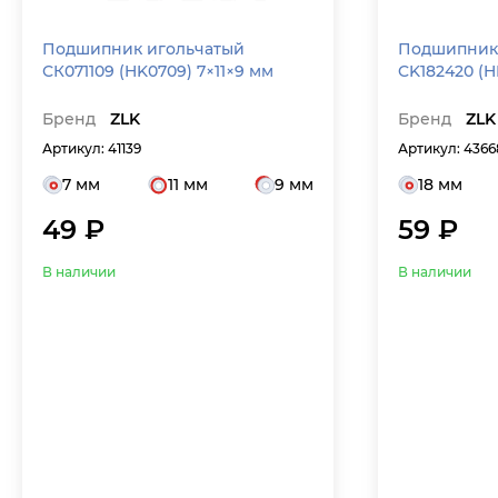
Подшипник игольчатый
Подшипник
СК071109 (HK0709) 7×11×9 мм
CK182420 (H
Бренд
ZLK
Бренд
ZLK
Артикул: 41139
Артикул: 4366
7 мм
11 мм
9 мм
18 мм
49 ₽
59 ₽
В наличии
В наличии