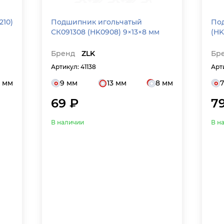
Подшипник игольчатый
Под
СК091308 (HK0908) 9×13×8 мм
(HK
Бренд
ZLK
Бр
Артикул: 41138
Арт
0 мм
9 мм
13 мм
8 мм
69 ₽
7
В наличии
В н