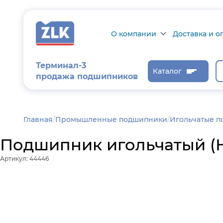
О компании
Доставка и о
О компании
Доставка и оп
Терминал-3
Каталог
продажа подшипников
Сертификаты на
Возврат товар
продукцию
Проверить ста
заказа
Новости
Главная
/
Промышленные подшипники
Игольчатые 
Контроль и
Подшипник игольчатый (H
диагностика
Артикул: 44446
Отзывы
Статьи
Каталог производителя