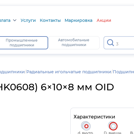
плата
Услуги
Контакты
Маркировка
Акции
лата
Автомобильные
Промышленные
306
подшипники
подшипники
а
тус
подшипники
/
Радиальные игольчатые подшипники
Подшипни
K0608) 6×10×8 мм OID
Характеристики
d, внутр.
D, внешн.
B