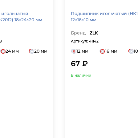
 игольчатый
Подшипник игольчатый (HK1210)
K2012) 18×24×20 мм
12×16×10 мм
Бренд
ZLK
8
Артикул: 41142
24 мм
20 мм
12 мм
16 мм
1
67 ₽
В наличии