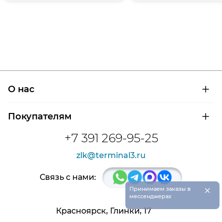
О нас
О компании
Покупателям
Сертификаты на продукцию
Контроль и диагностика
Доставка и оплата
+7 391 269-95-25
Контакты
Расшифровка маркировки подшипников
Новости
zlk@terminal3.ru
Возврат товара
Отзывы
Распродажа
Связь с нами:
×
Принимаем заказы в
мессенджерах
Красноярск, Глинки, 17