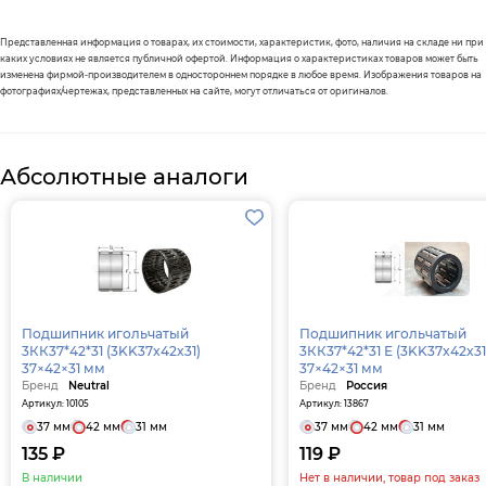
Представленная информация о товарах, их стоимости, характеристик, фото, наличия на складе ни при
каких условиях не является публичной офертой. Информация о характеристиках товаров может быть
изменена фирмой-производителем в одностороннем порядке в любое время. Изображения товаров на
фотографиях/чертежах, представленных на сайте, могут отличаться от оригиналов.
Абсолютные аналоги
Подшипник игольчатый
Подшипник игольчатый
3КК37*42*31 (3KK37x42x31)
3КК37*42*31 Е (3KK37x42x31 Е)
37×42×31 мм
37×42×31 мм
Бренд
Neutral
Бренд
Россия
Артикул: 10105
Артикул: 13867
37 мм
42 мм
31 мм
37 мм
42 мм
31 мм
135 ₽
119 ₽
В наличии
Нет в наличии, товар под заказ