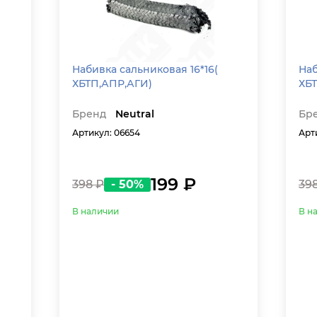
Набивка сальниковая 16*16(
Наб
ХБТП,АПР,АГИ)
ХБ
Бренд
Neutral
Бр
Артикул: 06654
Арт
199 ₽
398 ₽
- 50%
39
В наличии
В н