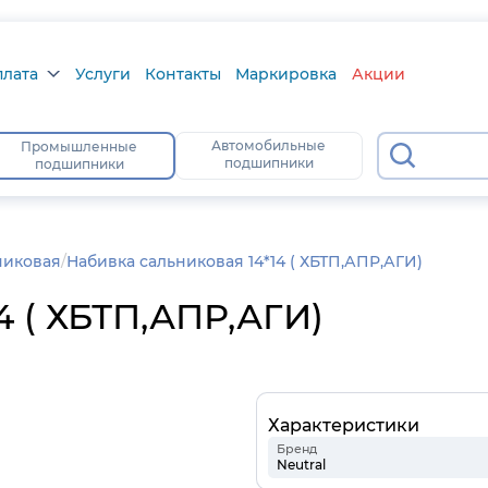
плата
Услуги
Контакты
Маркировка
Акции
лата
Автомобильные
Промышленные
631
подшипники
подшипники
а
тус
никовая
Набивка сальниковая 14*14 ( ХБТП,АПР,АГИ)
4 ( ХБТП,АПР,АГИ)
Характеристики
Бренд
Neutral