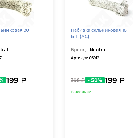
льниковая 30
Набивка сальниковая 16
БТП(АС)
tral
Бренд
Neutral
7
Артикул: 06912
199 ₽
199 ₽
0%
398 ₽
- 50%
В наличии