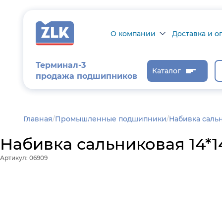
О компании
Доставка и о
О компании
Доставка и оп
Терминал-3
Каталог
продажа подшипников
Сертификаты на
Возврат товар
продукцию
Проверить ста
заказа
Новости
Главная
/
Промышленные подшипники
Набивка саль
Контроль и
Набивка сальниковая 14*1
диагностика
Артикул: 06909
Отзывы
Статьи
Каталог производителя