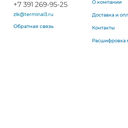
О компании
+7 391 269-95-25
zlk@terminal3.ru
Доставка и оп
Обратная связь
Контакты
Расшифровка 
Контроль и ди
Внутр. диаметр (мм) от
до
Пн-Чт
Красноярск, Глинки, 17
Внеш. диаметр (мм) от
до
Пт, Сб
Ширина (мм) от
до
Показать