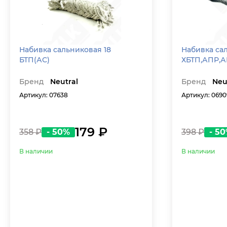
Набивка сальниковая 18
Набивка сал
БТП(АС)
ХБТП,АПР,А
Бренд
Neutral
Бренд
Neu
Артикул: 07638
Артикул: 0690
179 ₽
358 ₽
- 50%
398 ₽
- 5
В наличии
В наличии