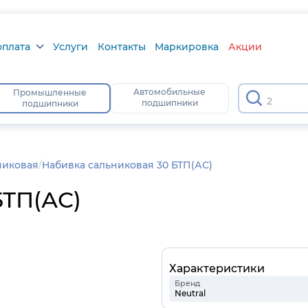
оплата
Услуги
Контакты
Маркировка
Акции
плата
Автомобильные
Промышленные
63
подшипники
подшипники
ра
атус
никовая
Набивка сальниковая 30 БТП(АС)
БТП(АС)
Характеристики
Бренд
Neutral