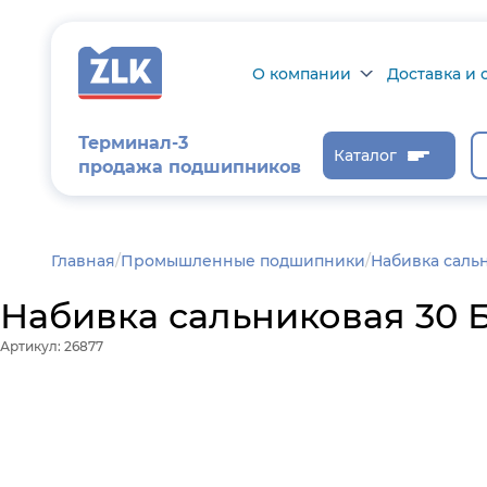
О компании
Доставка и 
О компании
Доставка и о
Терминал-3
Каталог
продажа подшипников
Сертификаты на
Возврат това
продукцию
Проверить ст
заказа
Новости
Главная
/
Промышленные подшипники
Набивка саль
Контроль и
Набивка сальниковая 30 
диагностика
Артикул: 26877
Отзывы
Статьи
Каталог производителя