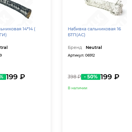
ьниковая 14*14 (
Набивка сальниковая 16
ГИ)
БТП(АС)
tral
Бренд
Neutral
9
Артикул: 06912
199 ₽
199 ₽
0%
398 ₽
- 50%
В наличии