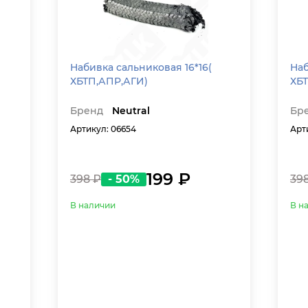
Набивка сальниковая 16*16(
Наб
ХБТП,АПР,АГИ)
ХБ
Бренд
Neutral
Бр
Артикул: 06654
Арт
199 ₽
398 ₽
- 50%
39
В наличии
В н