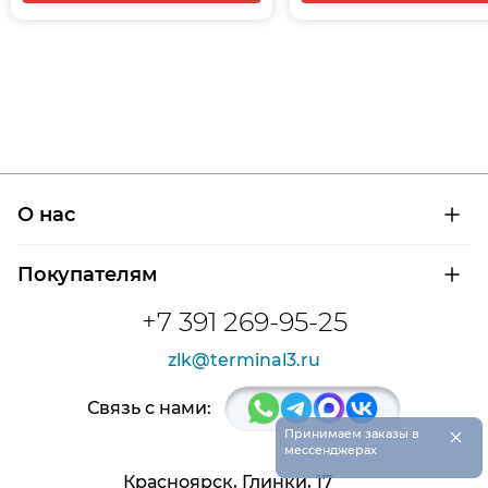
О нас
О компании
Покупателям
Сертификаты на продукцию
Контроль и диагностика
Доставка и оплата
+7 391 269-95-25
Контакты
Расшифровка маркировки подшипников
Новости
zlk@terminal3.ru
Возврат товара
Отзывы
Распродажа
Связь с нами:
×
Принимаем заказы в
мессенджерах
Красноярск, Глинки, 17