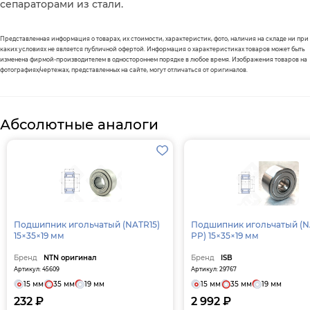
сепараторами из стали.
Представленная информация о товарах, их стоимости, характеристик, фото, наличия на складе ни при
каких условиях не является публичной офертой. Информация о характеристиках товаров может быть
изменена фирмой-производителем в одностороннем порядке в любое время. Изображения товаров на
фотографиях/чертежах, представленных на сайте, могут отличаться от оригиналов.
Абсолютные аналоги
Подшипник игольчатый (NATR15)
Подшипник игольчатый (NATR15
15×35×19 мм
PP) 15×35×19 мм
Бренд
NTN оригинал
Бренд
ISB
Артикул: 45609
Артикул: 29767
15 мм
35 мм
19 мм
15 мм
35 мм
19 мм
232 ₽
2 992 ₽