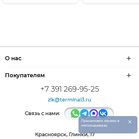
О нас
О компании
Покупателям
Сертификаты на продукцию
Контроль и диагностика
Доставка и оплата
+7 391 269-95-25
Контакты
Расшифровка маркировки подшипников
Новости
zlk@terminal3.ru
Возврат товара
Отзывы
Распродажа
Связь с нами:
×
Принимаем заказы в
мессенджерах
Красноярск, Глинки, 17