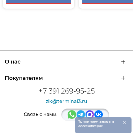
О нас
О компании
Покупателям
Сертификаты на продукцию
Контроль и диагностика
Доставка и оплата
+7 391 269-95-25
Контакты
Расшифровка маркировки подшипников
Новости
zlk@terminal3.ru
Возврат товара
Отзывы
Распродажа
Связь с нами:
×
Принимаем заказы в
мессенджерах