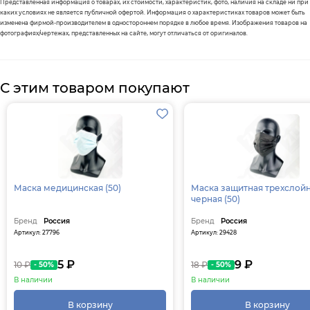
Представленная информация о товарах, их стоимости, характеристик, фото, наличия на складе ни при
каких условиях не является публичной офертой. Информация о характеристиках товаров может быть
изменена фирмой-производителем в одностороннем порядке в любое время. Изображения товаров на
фотографиях/чертежах, представленных на сайте, могут отличаться от оригиналов.
С этим товаром покупают
Маска медицинская (50)
Маска защитная трехслой
черная (50)
Бренд
Россия
Бренд
Россия
Артикул: 27796
Артикул: 29428
5 ₽
9 ₽
10 ₽
18 ₽
- 50%
- 50%
В наличии
В наличии
В корзину
В корзину