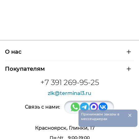
О нас
О компании
Покупателям
Сертификаты на продукцию
Контроль и диагностика
Доставка и оплата
+7 391 269-95-25
Контакты
Расшифровка маркировки подшипников
Новости
zlk@terminal3.ru
Возврат товара
Отзывы
Распродажа
Связь с нами:
×
Принимаем заказы в
мессенджерах
Красноярск, Глинки, 17
Пн-Чт
9:00-19:00