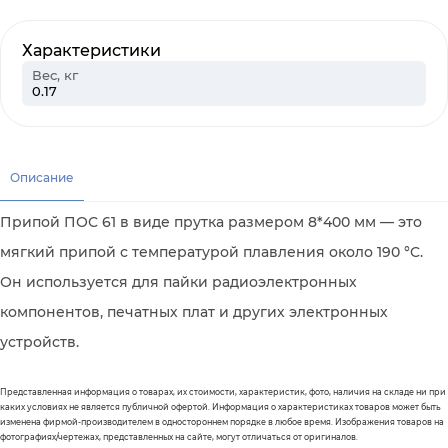
Характеристики
Вес, кг
0.17
Описание
Припой ПОС 61 в виде прутка размером 8*400 мм — это
мягкий припой с температурой плавления около 190 °C.
Он используется для пайки радиоэлектронных
компонентов, печатных плат и других электронных
устройств.
Представленная информация о товарах, их стоимости, характеристик, фото, наличия на складе ни при
каких условиях не является публичной офертой. Информация о характеристиках товаров может быть
изменена фирмой-производителем в одностороннем порядке в любое время. Изображения товаров на
фотографиях/чертежах, представленных на сайте, могут отличаться от оригиналов.