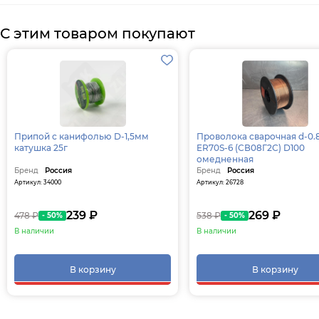
С этим товаром покупают
Припой с канифолью D-1,5мм
Проволока сварочная d-0.
катушка 25г
ER70S-6 (СВ08Г2С) D100
омедненная
Бренд
Россия
Бренд
Россия
Артикул: 34000
Артикул: 26728
239 ₽
269 ₽
478 ₽
538 ₽
- 50%
- 50%
В наличии
В наличии
В корзину
В корзину