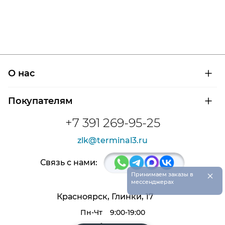
О нас
О компании
Покупателям
Сертификаты на продукцию
Контроль и диагностика
Доставка и оплата
+7 391 269-95-25
Контакты
Расшифровка маркировки подшипников
Новости
zlk@terminal3.ru
Возврат товара
Отзывы
Распродажа
Связь с нами:
×
Принимаем заказы в
мессенджерах
Красноярск, Глинки, 17
Пн-Чт
9:00-19:00