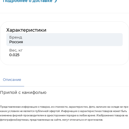
Подробнее о доставке
Характеристики
Бренд
Россия
Вес, кг
0.025
Описание
Припой с канифолью
Представленная информация о товарах, их стоимости, характеристик, фото, наличия на складе ни при
каких условиях не является публичной офертой. Информация о характеристиках товаров может быть
изменена фирмой-производителем в одностороннем порядке в любое время. Изображения товаров на
фотографиях/чертежах, представленных на сайте, могут отличаться от оригиналов.