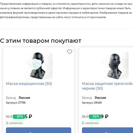
Представленная информация о товарах, их стоимости, характеристик, фото, наличия на складе ни при
каких условиях не является публичной офертой. Информация о характеристиках товаров может быть
изменена фирмой-производителем в одностороннем порядке в любое время. Изображения товаров на
фотографиях/чертежах, представленных на сайте, могут отличаться от оригиналов.
С этим товаром покупают
Маска медицинская (50)
Маска защитная трехслой
черная (50)
Бренд
Россия
Бренд
Россия
Артикул: 27796
Артикул: 29428
5 ₽
9 ₽
10 ₽
18 ₽
- 50%
- 50%
В наличии
В наличии