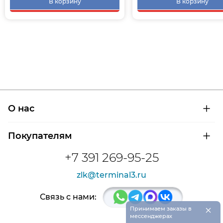
В корзину
В корзину
О нас
О компании
Покупателям
Сертификаты на продукцию
Контроль и диагностика
Доставка и оплата
+7 391 269-95-25
Контакты
Расшифровка маркировки подшипников
Новости
zlk@terminal3.ru
Возврат товара
Отзывы
Распродажа
Связь с нами:
×
Принимаем заказы в
мессенджерах