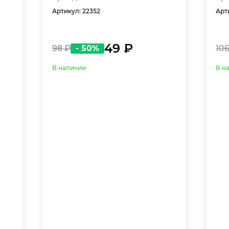
Артикул: 22352
Арт
49 ₽
98 ₽
- 50%
106
В наличии
В н