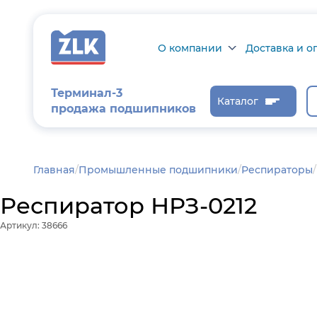
О компании
Доставка и о
О компании
Доставка и оп
Терминал-3
Каталог
продажа подшипников
Сертификаты на
Возврат товар
продукцию
Проверить ста
заказа
Новости
Главная
/
Промышленные подшипники
Респираторы
Контроль и
Респиратор НРЗ-0212
диагностика
Артикул: 38666
Отзывы
Статьи
Каталог производителя