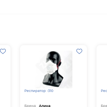
Респиратор -310
Рес
Бренд
Алина
Бр