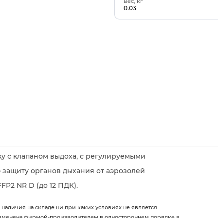
Вес, кг
0.03
 с клапаном выдоха, с регулируемыми
 защиту органов дыхания от аэрозолей
FP2 NR D (до 12 ПДК).
 наличия на складе ни при каких условиях не является
изменена фирмой-производителем в одностороннем порядке в