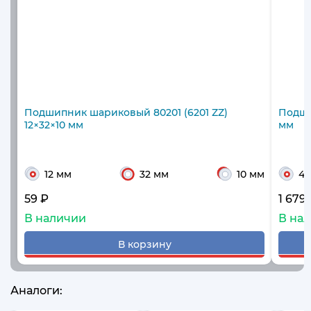
Подшипник шариковый 80201 (6201 ZZ)
Подши
12×32×10 мм
мм
12 мм
32 мм
10 мм
40
59 ₽
1 679
В наличии
В на
В корзину
Аналоги: