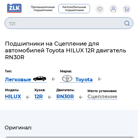
Промышленные
Автомобильные
подшипники
подшипники
7
Подшипники на Сцепление для
автомобилей Toyota HILUX 12R двигатель
RN30R
Тип:
Марка:
←
←
Легковые
Toyota
Модель:
Кузов:
Двигатель:
Место установки:
←
←
←
HILUX
12R
RN30R
Сцепление
Оригинал: