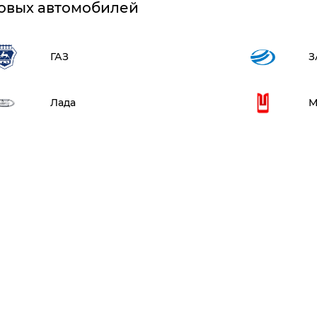
овых автомобилей
ГАЗ
З
Лада
М