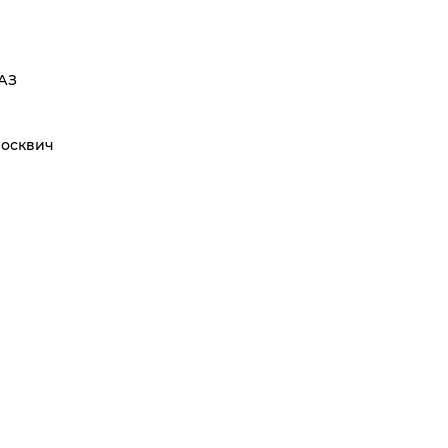
АЗ
осквич