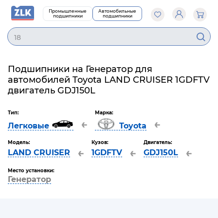
Промышленные
Автомобильные
подшипники
подшипники
180
Подшипники на Генератор для
автомобилей Toyota LAND CRUISER 1GDFTV
двигатель GDJ150L
Тип:
Марка:
←
←
Легковые
Toyota
Модель:
Кузов:
Двигатель:
←
←
←
LAND CRUISER
1GDFTV
GDJ150L
Место установки:
Генератор