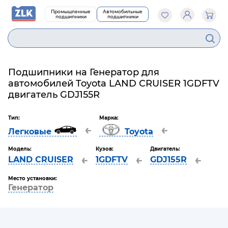
Промышленные
Автомобильные
подшипники
подшипники
Подшипники на Генератор для
автомобилей Toyota LAND CRUISER 1GDFTV
двигатель GDJ155R
Тип:
Марка:
←
←
Легковые
Toyota
Модель:
Кузов:
Двигатель:
←
←
←
LAND CRUISER
1GDFTV
GDJ155R
Место установки:
Генератор