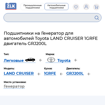
Промышленные
Автомобильные
подшипники
подшипники
Подшипники на Генератор для
автомобилей Toyota LAND CRUISER 1GRFE
двигатель GRJ200L
Тип:
Марка:
←
←
Легковые
Toyota
Модель:
Кузов:
Двигатель:
←
←
←
LAND CRUISER
1GRFE
GRJ200L
Место установки:
Генератор