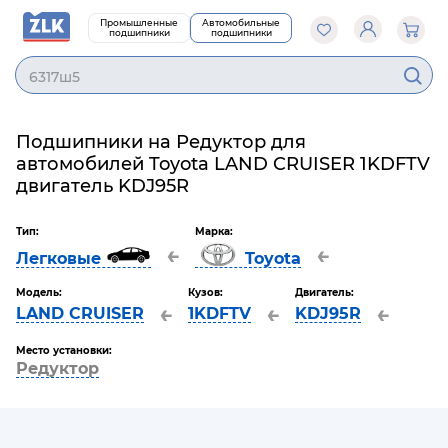
Промышленные
Автомобильные
подшипники
подшипники
6317ш5
Подшипники на Редуктор для
автомобилей Toyota LAND CRUISER 1KDFTV
двигатель KDJ95R
Тип:
Марка:
←
←
Легковые
Toyota
Модель:
Кузов:
Двигатель:
←
←
←
LAND CRUISER
1KDFTV
KDJ95R
Место установки:
Редуктор