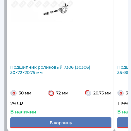
Подшипник роликовый 7306 (30306)
Подши
30×72×20.75 мм
35×80
30 мм
72 мм
20.75 мм
35
293 ₽
1 199 
В наличии
В на
В корзину