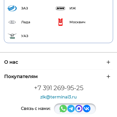
ЗАЗ
ИЖ
Лада
Москвич
УАЗ
О нас
О компании
Покупателям
Сертификаты на продукцию
Контроль и диагностика
Доставка и оплата
+7 391 269-95-25
Контакты
Расшифровка маркировки подшипников
Новости
zlk@terminal3.ru
Возврат товара
Отзывы
Распродажа
Связь с нами: