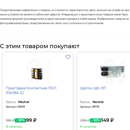
Представленная информация о товарах, их стоимости, характеристик, фото, наличия на складе ни при
каких условиях не является публичной офертой. Информация о характеристиках товаров может быть
изменена фирмой-производителем в одностороннем порядке в любое время. Изображения товаров на
фотографиях/чертежах, представленных на сайте, могут отличаться от оригиналов.
С этим товаром покупают
Приставка Контактная ПКЛ
Щиток ЩК-11П
10А/16А 22
Бренд
Neutral
Бренд
Neutral
Артикул: 09049
Артикул: 08739
99 ₽
149 ₽
198 ₽
298 ₽
- 50%
- 50%
В наличии
В наличии