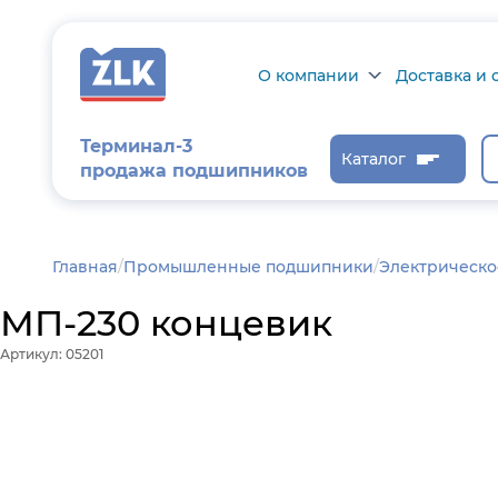
О компании
Доставка и 
О компании
Доставка и о
Терминал-3
Каталог
продажа подшипников
Сертификаты на
Возврат това
продукцию
Проверить ст
заказа
Новости
Главная
/
Промышленные подшипники
Электрическо
Контроль и
МП-230 концевик
диагностика
Артикул: 05201
Отзывы
Статьи
Каталог производителя