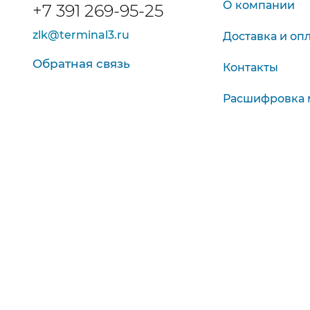
О компании
+7 391 269-95-25
zlk@terminal3.ru
Доставка и оп
Обратная связь
Контакты
Расшифровка 
Контроль и ди
Внутр. диаметр (мм) от
до
Пн-Чт
Красноярск, Глинки, 17
Внеш. диаметр (мм) от
до
Пт, Сб
Ширина (мм) от
до
Показать