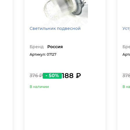
Светильник подвесной
Уст
Бренд
Россия
Бр
Артикул: 07127
Арти
188 ₽
376 ₽
- 50%
37
В наличии
В н