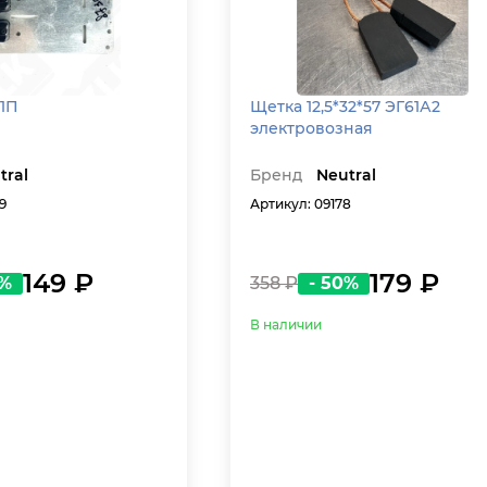
-11П
Щетка 12,5*32*57 ЭГ61А2
электровозная
tral
Бренд
Neutral
9
Артикул: 09178
149 ₽
179 ₽
0%
358 ₽
- 50%
В наличии