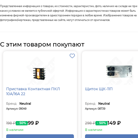
Представленная информация о товарах, их стоимости, характеристик, фото, наличия на складе ни при
каких условиях не является публичной офертой. Информация о характеристиках товаров может быть
изменена фирмой-производителем в одностороннем порядке в любое время. Изображения товаров на
фотографиях/чертежах, представленных на сайте, могут отличаться от оригиналов.
С этим товаром покупают
Приставка Контактная ПКЛ
Щиток ЩК-11П
10А/16А 22
Бренд
Neutral
Бренд
Neutral
Артикул: 09049
Артикул: 08739
99 ₽
149 ₽
198 ₽
298 ₽
- 50%
- 50%
В наличии
В наличии