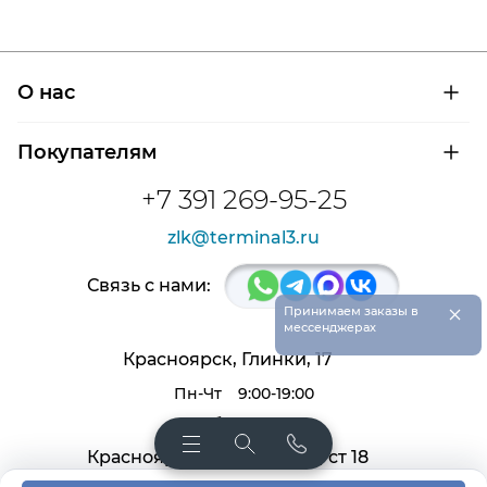
О нас
О компании
Покупателям
Сертификаты на продукцию
Контроль и диагностика
Доставка и оплата
+7 391 269-95-25
Контакты
Расшифровка маркировки подшипников
Новости
zlk@terminal3.ru
Возврат товара
Отзывы
Распродажа
Связь с нами:
×
Принимаем заказы в
мессенджерах
Красноярск, Глинки, 17
Пн-Чт
9:00-19:00
Пт, Сб
9:00-18:00
Красноярск, Крас. раб. 27, ст 18