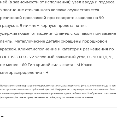
неё (в зависимости от исполнения); узел ввода и подвеса.
Уплотнение стеклянного колпака осуществляется
резиновой прокладкой при повороте защелок на 90
градусов. В нижнем корпусе продета петля,
удерживающая от падения фланец с колпаком при замене
лампы. Металлические детали окрашены порошковой
краской. Климат.исполнение и категория размещения по
ГОСТ 15150-69 - У2 Условный защитный угол, 0 - 90 КПД, %,
не менее - 60 Тип кривой силы света - М Класс
светораспределения - Н
Представленная информация о товарах, их стоимости, характеристик, фото, наличия на складе ни при
каких условиях не является публичной офертой. Информация о характеристиках товаров может быть
изменена фирмой-производителем в одностороннем порядке в любое время. Изображения товаров на
фотографиях/чертежах, представленных на сайте, могут отличаться от оригиналов.