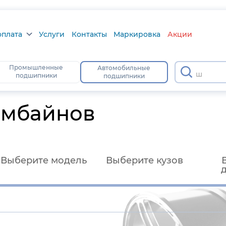
оплата
Услуги
Контакты
Маркировка
Акции
плата
Промышленные
Автомобильные
шс3
подшипники
подшипники
ра
атус
омбайнов
Выберите модель
Выберите кузов