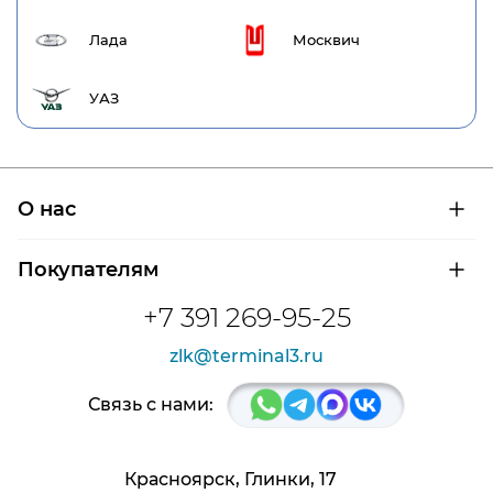
Лада
Москвич
УАЗ
О нас
О компании
Покупателям
Сертификаты на продукцию
Контроль и диагностика
Доставка и оплата
+7 391 269-95-25
Контакты
Расшифровка маркировки подшипников
Новости
zlk@terminal3.ru
Возврат товара
Отзывы
Распродажа
Связь с нами:
Красноярск, Глинки, 17