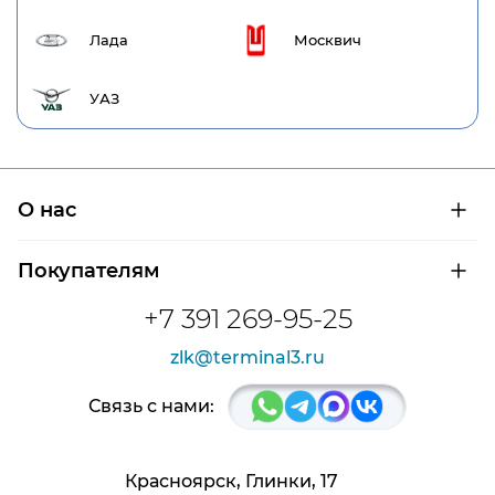
Лада
Москвич
УАЗ
О нас
О компании
Покупателям
Сертификаты на продукцию
Контроль и диагностика
Доставка и оплата
+7 391 269-95-25
Контакты
Расшифровка маркировки подшипников
Новости
zlk@terminal3.ru
Возврат товара
Отзывы
Распродажа
Связь с нами:
Красноярск, Глинки, 17