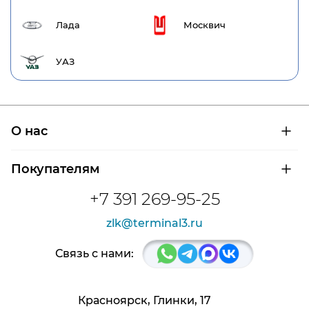
Лада
Москвич
УАЗ
О нас
О компании
Покупателям
Сертификаты на продукцию
Контроль и диагностика
Доставка и оплата
+7 391 269-95-25
Контакты
Расшифровка маркировки подшипников
Новости
zlk@terminal3.ru
Возврат товара
Отзывы
Распродажа
Связь с нами:
Красноярск, Глинки, 17