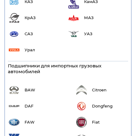
КАЗ
КамАЗ
КрАЗ
МАЗ
САЗ
УАЗ
Урал
Подшипники для импортных грузовых
автомобилей
BAW
Citroen
DAF
Dongfeng
FAW
Fiat