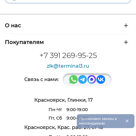
О нас
О компании
Покупателям
Сертификаты на продукцию
Контроль и диагностика
Доставка и оплата
+7 391 269-95-25
Контакты
Расшифровка маркировки подшипников
Новости
zlk@terminal3.ru
Возврат товара
Отзывы
Распродажа
Связь с нами:
Красноярск, Глинки, 17
Пн-Чт
9:00-19:00
Пт, Сб
9:00-18:00
×
Принимаем заказы в
мессенджерах
Красноярск, Крас. раб. 27, ст 18