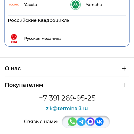
Yacota
Yamaha
Российские Квадроциклы
Русская механика
О нас
О компании
Покупателям
Сертификаты на продукцию
Контроль и диагностика
Доставка и оплата
+7 391 269-95-25
Контакты
Расшифровка маркировки подшипников
Новости
zlk@terminal3.ru
Возврат товара
Отзывы
Распродажа
Связь с нами: