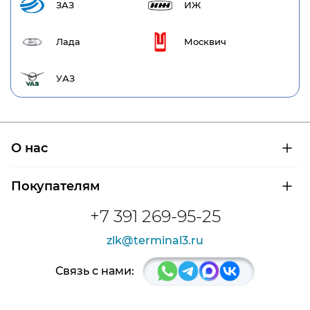
ЗАЗ
ИЖ
Лада
Москвич
УАЗ
О нас
О компании
Покупателям
Сертификаты на продукцию
Контроль и диагностика
Доставка и оплата
+7 391 269-95-25
Контакты
Расшифровка маркировки подшипников
Новости
zlk@terminal3.ru
Возврат товара
Отзывы
Распродажа
Связь с нами: