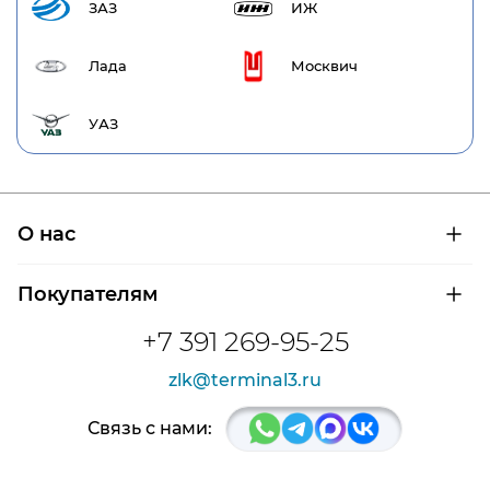
ЗАЗ
ИЖ
Лада
Москвич
УАЗ
О нас
О компании
Покупателям
Сертификаты на продукцию
Контроль и диагностика
Доставка и оплата
+7 391 269-95-25
Контакты
Расшифровка маркировки подшипников
Новости
zlk@terminal3.ru
Возврат товара
Отзывы
Распродажа
Связь с нами: