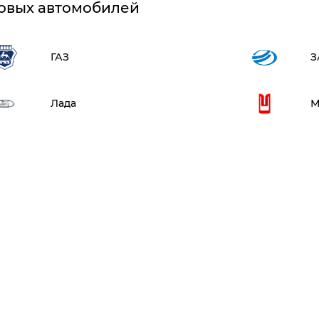
овых автомобилей
ГАЗ
З
Лада
М