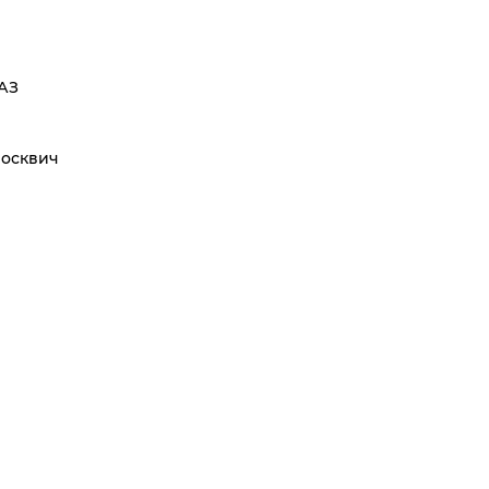
АЗ
осквич