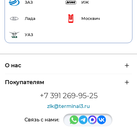
ЗАЗ
ИЖ
Лада
Москвич
УАЗ
О нас
О компании
Покупателям
Сертификаты на продукцию
Контроль и диагностика
Доставка и оплата
+7 391 269-95-25
Контакты
Расшифровка маркировки подшипников
Новости
zlk@terminal3.ru
Возврат товара
Отзывы
Распродажа
Связь с нами: